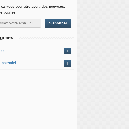
ez-vous pour être averti des nouveaux
es publiés.
gories
tice
1
 potentiel
1