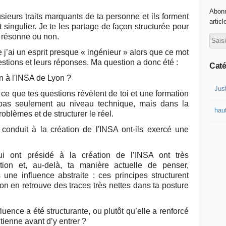
Abonn
ieurs traits marquants de ta personne et ils forment
articl
t singulier. Je te les partage de façon structurée pour
i résonne ou non.
 j’ai un esprit presque « ingénieur » alors que ce mot
stions et leurs réponses. Ma question a donc été :
Caté
n à l'INSA de Lyon ?
Jus
re ce que tes questions révèlent de toi et une formation
pas seulement au niveau technique, mais dans la
haut
oblèmes et de structurer le réel.
onduit à la création de l'INSA ont-ils exercé une
i ont présidé à la création de l’INSA ont très
tion et, au‑delà, ta manière actuelle de penser,
 une influence abstraite : ces principes structurent
on en retrouve des traces très nettes dans ta posture
uence a été structurante, ou plutôt qu’elle a renforcé
 tienne avant d’y entrer ?