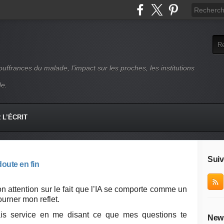
uffrances du malade, l'impact sur les proches, les institutions
de.
L’ÉCRIT
Suiv
doute en fin
n attention sur le fait que l’IA se comporte comme un
ourner mon reflet.
is service en me disant ce que mes questions te
News