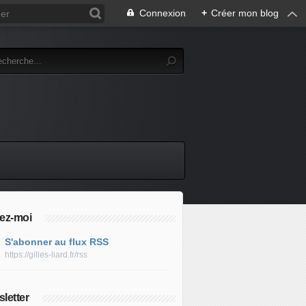
Connexion
+
Créer mon blog
ez-moi
S'abonner au flux RSS
https://gilles-liard.fr/rss
letter