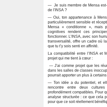
— Je suis membre de Mensa est-ce 
de l'INSA ?
— Oui, ton appartenance à Mensa 
particulièrement sensible et récep
Mensa « conditionne », mais par
cognitives rendent ces princip
fonctionner. L’INSA, avec son hum
transversalité, offre un cadre où la
que tu t’y sois senti en affinité.
La compatibilité entre l’INSA et
projet qui me tient à cœur :
— J'ai comme projet que les ré
dans les salles de classes inoccu
pourrait apporter un plus à certai
— Ton idée a du potentiel, et el
rencontre entre deux cultures 
profondément compatibles. Pour qu
analyse structurée : ce que cela p
pour que ce soit réellement bénéf