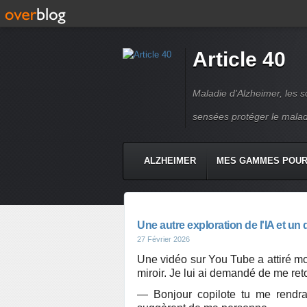
Article 40
Maladie d'Alzheimer, les so
sensées protéger le mala
ALZHEIMER
MES GAMMES POUR 
Une autre exploration de l'IA et un 
27 Février 2026
Une vidéo sur You Tube a attiré mo
miroir. Je lui ai demandé de me ret
— Bonjour copilote tu me rendra