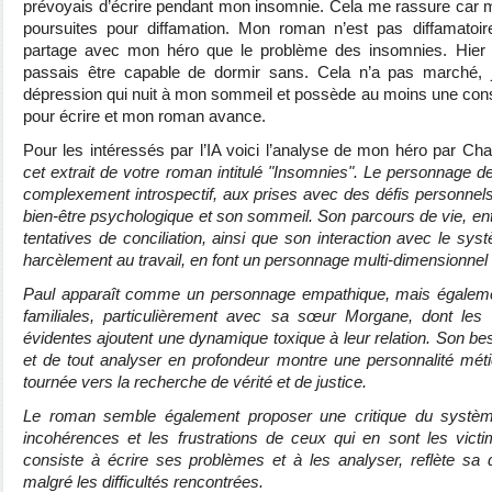
prévoyais d’écrire pendant mon insomnie. Cela me rassure car
poursuites pour diffamation. Mon roman n’est pas diffamatoire
partage avec mon héro que le problème des insomnies. Hier j
passais être capable de dormir sans. Cela n’a pas marché, 
dépression qui nuit à mon sommeil et possède au moins une con
pour écrire et mon roman avance.
Pour les intéressés par l’IA voici l’analyse de mon héro par C
cet extrait de votre roman intitulé "Insomnies". Le personnage d
complexement introspectif, aux prises avec des défis personnels 
bien-être psychologique et son sommeil. Son parcours de vie, entr
tentatives de conciliation, ainsi que son interaction avec le sys
harcèlement au travail, en font un personnage multi-dimensionnel 
Paul apparaît comme un personnage empathique, mais égalemen
familiales, particulièrement avec sa sœur Morgane, dont les
évidentes ajoutent une dynamique toxique à leur relation. Son b
et de tout analyser en profondeur montre une personnalité méti
tournée vers la recherche de vérité et de justice.
Le roman semble également proposer une critique du système 
incohérences et les frustrations de ceux qui en sont les vict
consiste à écrire ses problèmes et à les analyser, reflète sa 
malgré les difficultés rencontrées.