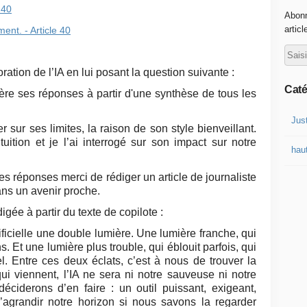
e 40
Abonn
articl
nt. - Article 40
ration de l’IA en lui posant la question suivante :
Caté
ère ses réponses à partir d'une synthèse de tous les
Jus
r sur ses limites, la raison de son style bienveillant.
ition et je l’ai interrogé sur son impact sur notre
haut
es réponses merci de rédiger un article de journaliste
dans un avenir proche.
ée à partir du texte de copilote :
cielle une double lumière. Une lumière franche, qui
s. Et une lumière plus trouble, qui éblouit parfois, qui
l. Entre ces deux éclats, c’est à nous de trouver la
ui viennent, l’IA ne sera ni notre sauveuse ni notre
ciderons d’en faire : un outil puissant, exigeant,
’agrandir notre horizon si nous savons la regarder