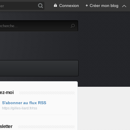
Connexion
+
Créer mon blog
ez-moi
S'abonner au flux RSS
https://gilles-liard.fr/rss
letter