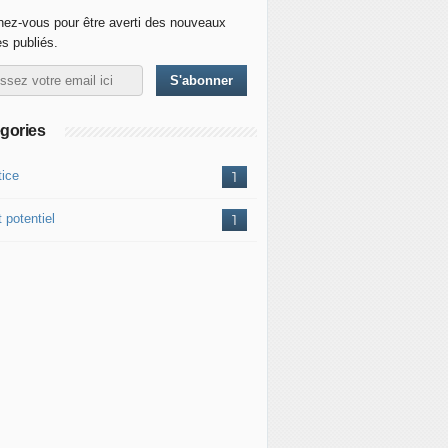
ez-vous pour être averti des nouveaux
es publiés.
gories
tice
1
 potentiel
1