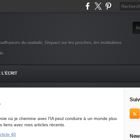
uffrances du malade, l'impact sur les proches, les institutions
de.
L’ÉCRIT
Suiv
.
 voie où je chemine avec l'IA peut conduire à un monde plus
 liens avec mes articles récents.
rticle 40
News