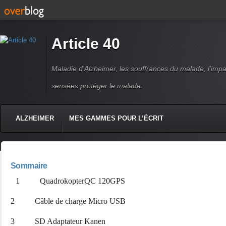
Article 40
Maladie d'Alzheimer, les souffrances du malade, l'impact
sensées protéger le malade.
ALZHEIMER
MES GAMMES POUR L’ÉCRIT
Sommaire
1 QuadrokopterQC 120GPS
2 Câble de charge Micro USB
3 SD Adaptateur Kanen