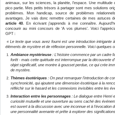
animaux, sur les sciences, la planète, l’espace. Une multitude 
pico partie. Mes petits trésors à partager sont mes solutions ori
problèmes. Mon handicap, source de problèmes relationnels
avantages. Je vais donc remettre certaines de mes astuces d
article 40
. En écrivant j’apprends à me connaître. Aujourd’h
concourir au mini concours de ‘A vos plumes’. Voici l’appréc
GPT :
« Le texte que vous avez fourni est une introduction intrigante 
éléments de mystère et de réflexion personnelle. Voici quelques o
Ambiance mystérieuse
: L'histoire commence par un cadre f
forêt - mais cette quiétude est interrompue par la découverte d
objet significatif, une montre à gousset perdue, ce qui crée 
de mystère.
Thèmes ésotériques
: On peut remarquer l'introduction de co
synchronicité, qui ajoutent une dimension ésotérique à la renc
réfléchir sur le hasard et les connexions invisibles entre les 
Interaction entre les personnages
: Le dialogue entre Henri 
curiosité mutuelle et une ouverture au sens caché des événemen
est ouvert à la discussion avec une inconnue et à l'évocation 
une personnalité avenante et prête à explorer des signification