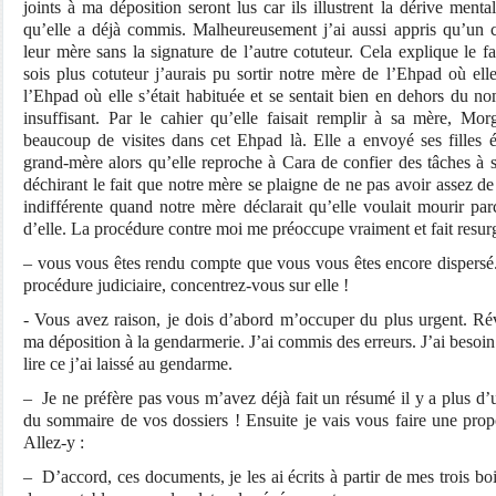
joints à ma déposition seront lus car ils illustrent la dérive mental
qu’elle a déjà commis. Malheureusement j’ai aussi appris qu’un 
leur mère sans la signature de l’autre cotuteur. Cela explique le
sois plus cotuteur j’aurais pu sortir notre mère de l’Ehpad où el
l’Ehpad où elle s’était habituée et se sentait bien en dehors du no
insuffisant. Par le cahier qu’elle faisait remplir à sa mère, Mo
beaucoup de visites dans cet Ehpad là. Elle a envoyé ses filles 
grand-mère alors qu’elle reproche à Cara de confier des tâches à s
déchirant le fait que notre mère se plaigne de ne pas avoir assez de v
indifférente quand notre mère déclarait qu’elle voulait mourir pa
d’elle. La procédure contre moi me préoccupe vraiment et fait resurgi
– vous vous êtes rendu compte que vous vous êtes encore dispersé.
procédure judiciaire, concentrez-vous sur elle !
- Vous avez raison, je dois d’abord m’occuper du plus urgent. Rév
ma déposition à la gendarmerie. J’ai commis des erreurs. J’ai besoin 
lire ce j’ai laissé au gendarme.
– Je ne préfère pas vous m’avez déjà fait un résumé il y a plus d
du sommaire de vos dossiers ! Ensuite je vais vous faire une propo
Allez-y :
– D’accord, ces documents, je les ai écrits à partir de mes trois bo