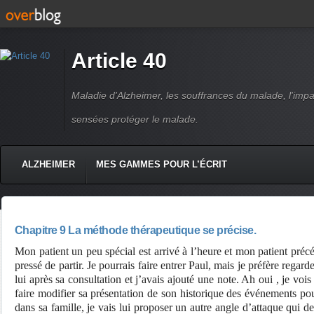
Article 40
Maladie d'Alzheimer, les souffrances du malade, l'impact
sensées protéger le malade.
ALZHEIMER
MES GAMMES POUR L’ÉCRIT
Chapitre 9 La méthode thérapeutique se précise.
Mon patient un peu spécial est arrivé à l’heure et mon patient précéd
pressé de partir. Je pourrais faire entrer Paul, mais je préfère regard
lui après sa consultation et j’avais ajouté une note. Ah oui , je vois
faire modifier sa présentation de son historique des événements pou
dans sa famille, je vais lui proposer un autre angle d’attaque qui de