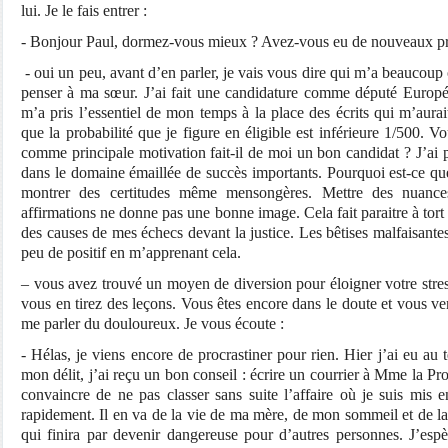
lui. Je le fais entrer :
- Bonjour Paul, dormez-vous mieux ? Avez-vous eu de nouveaux p
- oui un peu, avant d’en parler, je vais vous dire qui m’a beaucou
penser à ma sœur. J’ai fait une candidature comme député Europé
m’a pris l’essentiel de mon temps à la place des écrits qui m’aura
que la probabilité que je figure en éligible est inférieure 1/500. 
comme principale motivation fait-il de moi un bon candidat ? J’ai
dans le domaine émaillée de succès importants. Pourquoi est-ce que 
montrer des certitudes même mensongères. Mettre des nuances,
affirmations ne donne pas une bonne image. Cela fait paraitre à tort f
des causes de mes échecs devant la justice. Les bêtises malfaisan
peu de positif en m’apprenant cela.
– vous avez trouvé un moyen de diversion pour éloigner votre stres
vous en tirez des leçons. Vous êtes encore dans le doute et vous 
me parler du douloureux. Je vous écoute :
- Hélas, je viens encore de procrastiner pour rien. Hier j’ai eu au 
mon délit, j’ai reçu un bon conseil : écrire un courrier à Mme la Pr
convaincre de ne pas classer sans suite l’affaire où je suis mis 
rapidement. Il en va de la vie de ma mère, de mon sommeil et de la
qui finira par devenir dangereuse pour d’autres personnes. J’esp