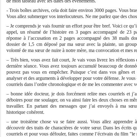
de mon tableau avec les dates des événements.
- Trois boîtes archives, cela doit faire environ 3000 pages. Vous b
Vous allez submerger vos interlocuteurs. Ne me parlez que des chose
– Je comprends je vais fournir un effort pour être bref. Voici ce qu’
appel, un résumé de l’histoire en 3 pages accompagné de 23 pa
réponse à l’accusation en 2 pages accompagné des 38 mails dont
dossier de 1,5 cm déposé par ma sœur avec la plainte, un grou
volonté de ma sœur de nuire à notre mère, ma convocation et mes r
– Très bien, vous avez fait court, Je vais vous livrez les réflexion
dernière séance. Vous avez toujours accumulé beaucoup de donnée
pouvez pas vous en empêcher. Puisque c’est dans vos gênes et
analyser et des arguments à développer pour votre défense. Je vou
courriels dans l’ordre chronologique et de me les commenter avec vo
– bonne idée docteur, je dois forcément relire mes courriels et j
déboires pour me soulager, on va ainsi faire les deux choses en mê
travailler. En partant des messages que j’ai envoyés à ma sœu
historique cohérent.
– une troisième chose va se faire aussi. Vous allez apprendre à
découvrir des traits de charactères de votre sœur. Dans les écrits q
courriels et pour vous défouler, faites comme l’écrivain du film "l